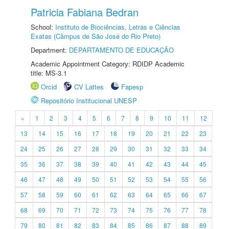
Patricia Fabiana Bedran
School:
Instituto de Biociências, Letras e Ciências
Exatas (Câmpus de São José do Rio Preto)
Department:
DEPARTAMENTO DE EDUCAÇÃO
Academic Appointment Category: RDIDP Academic
title: MS-3.1
Orcid
CV Lattes
Fapesp
Repositório Institucional UNESP
«
1
2
3
4
5
6
7
8
9
10
11
12
13
14
15
16
17
18
19
20
21
22
23
24
25
26
27
28
29
30
31
32
33
34
35
36
37
38
39
40
41
42
43
44
45
46
47
48
49
50
51
52
53
54
55
56
57
58
59
60
61
62
63
64
65
66
67
68
69
70
71
72
73
74
75
76
77
78
79
80
81
82
83
84
85
86
87
88
89