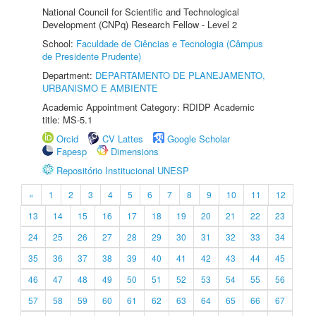
National Council for Scientific and Technological
Development (CNPq) Research Fellow - Level 2
School:
Faculdade de Ciências e Tecnologia (Câmpus
de Presidente Prudente)
Department:
DEPARTAMENTO DE PLANEJAMENTO,
URBANISMO E AMBIENTE
Academic Appointment Category: RDIDP Academic
title: MS-5.1
Orcid
CV Lattes
Google Scholar
Fapesp
Dimensions
Repositório Institucional UNESP
«
1
2
3
4
5
6
7
8
9
10
11
12
13
14
15
16
17
18
19
20
21
22
23
24
25
26
27
28
29
30
31
32
33
34
35
36
37
38
39
40
41
42
43
44
45
46
47
48
49
50
51
52
53
54
55
56
57
58
59
60
61
62
63
64
65
66
67