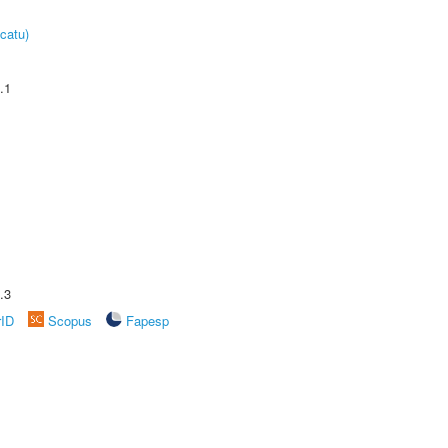
catu)
.1
.3
rID
Scopus
Fapesp