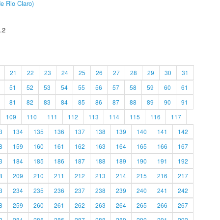
e Rio Claro)
.2
21
22
23
24
25
26
27
28
29
30
31
51
52
53
54
55
56
57
58
59
60
61
81
82
83
84
85
86
87
88
89
90
91
109
110
111
112
113
114
115
116
117
3
134
135
136
137
138
139
140
141
142
8
159
160
161
162
163
164
165
166
167
3
184
185
186
187
188
189
190
191
192
8
209
210
211
212
213
214
215
216
217
3
234
235
236
237
238
239
240
241
242
8
259
260
261
262
263
264
265
266
267
3
284
285
286
287
288
289
290
291
292