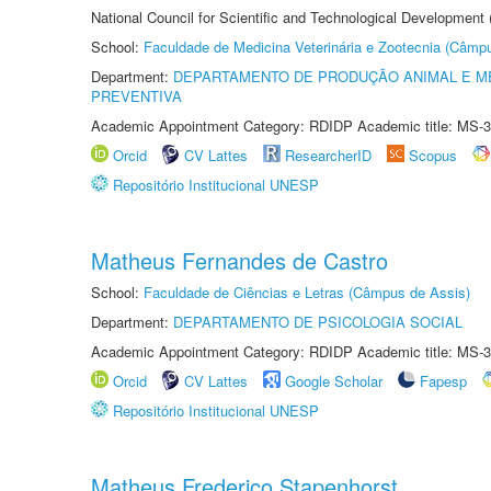
National Council for Scientific and Technological Development
School:
Faculdade de Medicina Veterinária e Zootecnia (Câmp
Department:
DEPARTAMENTO DE PRODUÇÃO ANIMAL E ME
PREVENTIVA
Academic Appointment Category: RDIDP Academic title: MS-3
Orcid
CV Lattes
ResearcherID
Scopus
Repositório Institucional UNESP
Matheus Fernandes de Castro
School:
Faculdade de Ciências e Letras (Câmpus de Assis)
Department:
DEPARTAMENTO DE PSICOLOGIA SOCIAL
Academic Appointment Category: RDIDP Academic title: MS-3
Orcid
CV Lattes
Google Scholar
Fapesp
Repositório Institucional UNESP
Matheus Frederico Stapenhorst