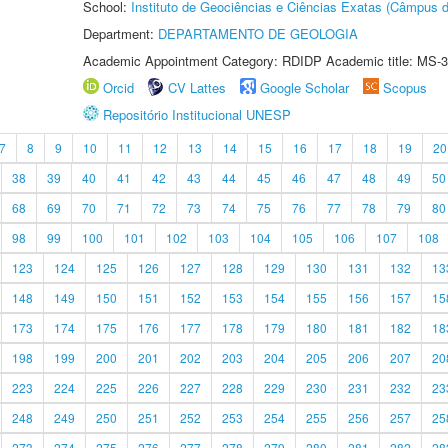
School:
Instituto de Geociências e Ciências Exatas (Câmpus d
Department:
DEPARTAMENTO DE GEOLOGIA
Academic Appointment Category: RDIDP Academic title: MS-3
Orcid
CV Lattes
Google Scholar
Scopus
Repositório Institucional UNESP
7
8
9
10
11
12
13
14
15
16
17
18
19
20
38
39
40
41
42
43
44
45
46
47
48
49
50
68
69
70
71
72
73
74
75
76
77
78
79
80
98
99
100
101
102
103
104
105
106
107
108
123
124
125
126
127
128
129
130
131
132
13
148
149
150
151
152
153
154
155
156
157
15
173
174
175
176
177
178
179
180
181
182
18
198
199
200
201
202
203
204
205
206
207
20
223
224
225
226
227
228
229
230
231
232
23
248
249
250
251
252
253
254
255
256
257
25
273
274
275
276
277
278
279
280
281
282
28