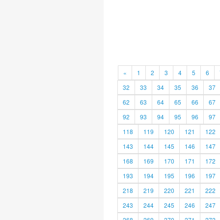
«
1
2
3
4
5
6
32
33
34
35
36
37
62
63
64
65
66
67
92
93
94
95
96
97
118
119
120
121
122
143
144
145
146
147
168
169
170
171
172
193
194
195
196
197
218
219
220
221
222
243
244
245
246
247
268
269
270
271
272