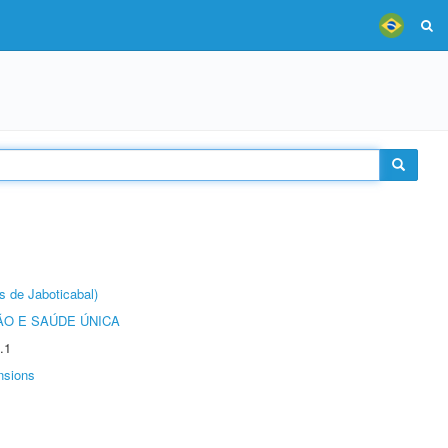
s de Jaboticabal)
O E SAÚDE ÚNICA
.1
nsions