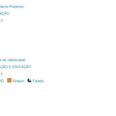
dente Prudente)
TAÇÃO
.1
s de Jaboticabal)
AÇÃO E EDUCAÇÃO
.1
rID
Scopus
Fapesp