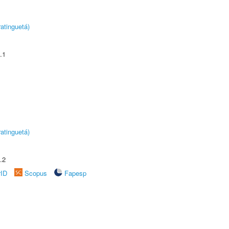
atinguetá)
.1
atinguetá)
.2
rID
Scopus
Fapesp