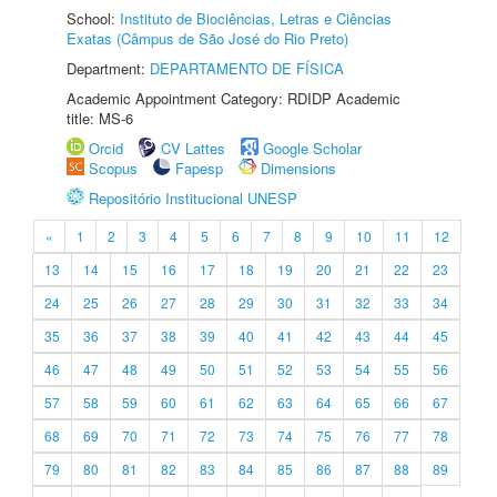
School:
Instituto de Biociências, Letras e Ciências
Exatas (Câmpus de São José do Rio Preto)
Department:
DEPARTAMENTO DE FÍSICA
Academic Appointment Category: RDIDP Academic
title: MS-6
Orcid
CV Lattes
Google Scholar
Scopus
Fapesp
Dimensions
Repositório Institucional UNESP
«
1
2
3
4
5
6
7
8
9
10
11
12
13
14
15
16
17
18
19
20
21
22
23
24
25
26
27
28
29
30
31
32
33
34
35
36
37
38
39
40
41
42
43
44
45
46
47
48
49
50
51
52
53
54
55
56
57
58
59
60
61
62
63
64
65
66
67
68
69
70
71
72
73
74
75
76
77
78
79
80
81
82
83
84
85
86
87
88
89