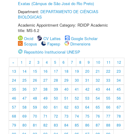
Exatas (Câmpus de São José do Rio Preto)
Department:
DEPARTAMENTO DE CIÊNCIAS
BIOLÓGICAS
Academic Appointment Category: RDIDP Academic
title: MS-5.2
Orcid
CV Lattes
Google Scholar
Scopus
Fapesp
Dimensions
Repositório Institucional UNESP
«
1
2
3
4
5
6
7
8
9
10
11
12
13
14
15
16
17
18
19
20
21
22
23
24
25
26
27
28
29
30
31
32
33
34
35
36
37
38
39
40
41
42
43
44
45
46
47
48
49
50
51
52
53
54
55
56
57
58
59
60
61
62
63
64
65
66
67
68
69
70
71
72
73
74
75
76
77
78
79
80
81
82
83
84
85
86
87
88
89
90
91
92
93
94
95
96
97
98
99