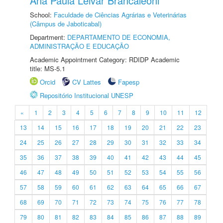
Ana Paula Leivar Brancaleoni
School:
Faculdade de Ciências Agrárias e Veterinárias
(Câmpus de Jaboticabal)
Department:
DEPARTAMENTO DE ECONOMIA,
ADMINISTRAÇÃO E EDUCAÇÃO
Academic Appointment Category: RDIDP Academic
title: MS-5.1
Orcid
CV Lattes
Fapesp
Repositório Institucional UNESP
«
1
2
3
4
5
6
7
8
9
10
11
12
13
14
15
16
17
18
19
20
21
22
23
24
25
26
27
28
29
30
31
32
33
34
35
36
37
38
39
40
41
42
43
44
45
46
47
48
49
50
51
52
53
54
55
56
57
58
59
60
61
62
63
64
65
66
67
68
69
70
71
72
73
74
75
76
77
78
79
80
81
82
83
84
85
86
87
88
89