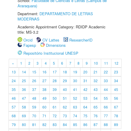
School:
Faculdade de Ciências e Letras (Câmpus de
Araraquara)
Department:
DEPARTAMENTO DE LETRAS
MODERNAS
Academic Appointment Category: RDIDP Academic
title: MS-3.2
Orcid
CV Lattes
ResearcherID
Fapesp
Dimensions
Repositório Institucional UNESP
«
1
2
3
4
5
6
7
8
9
10
11
12
13
14
15
16
17
18
19
20
21
22
23
24
25
26
27
28
29
30
31
32
33
34
35
36
37
38
39
40
41
42
43
44
45
46
47
48
49
50
51
52
53
54
55
56
57
58
59
60
61
62
63
64
65
66
67
68
69
70
71
72
73
74
75
76
77
78
79
80
81
82
83
84
85
86
87
88
89