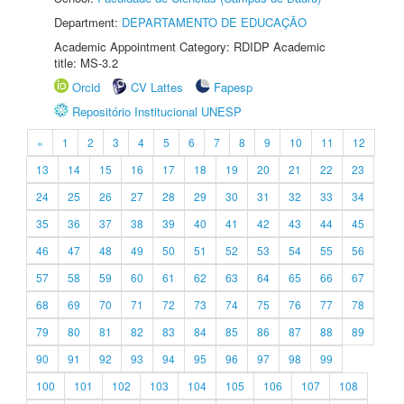
Department:
DEPARTAMENTO DE EDUCAÇÃO
Academic Appointment Category: RDIDP Academic
title: MS-3.2
Orcid
CV Lattes
Fapesp
Repositório Institucional UNESP
«
1
2
3
4
5
6
7
8
9
10
11
12
13
14
15
16
17
18
19
20
21
22
23
24
25
26
27
28
29
30
31
32
33
34
35
36
37
38
39
40
41
42
43
44
45
46
47
48
49
50
51
52
53
54
55
56
57
58
59
60
61
62
63
64
65
66
67
68
69
70
71
72
73
74
75
76
77
78
79
80
81
82
83
84
85
86
87
88
89
90
91
92
93
94
95
96
97
98
99
100
101
102
103
104
105
106
107
108