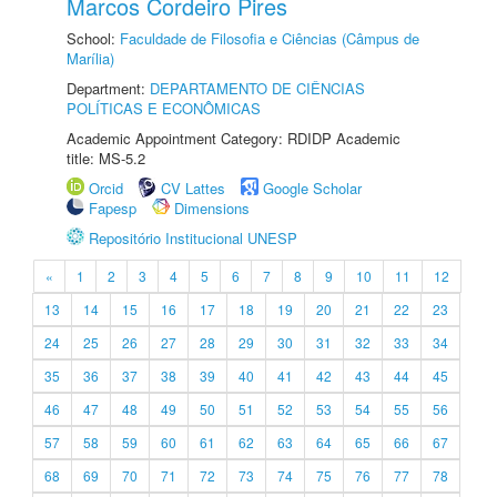
Marcos Cordeiro Pires
School:
Faculdade de Filosofia e Ciências (Câmpus de
Marília)
Department:
DEPARTAMENTO DE CIÊNCIAS
POLÍTICAS E ECONÔMICAS
Academic Appointment Category: RDIDP Academic
title: MS-5.2
Orcid
CV Lattes
Google Scholar
Fapesp
Dimensions
Repositório Institucional UNESP
«
1
2
3
4
5
6
7
8
9
10
11
12
13
14
15
16
17
18
19
20
21
22
23
24
25
26
27
28
29
30
31
32
33
34
35
36
37
38
39
40
41
42
43
44
45
46
47
48
49
50
51
52
53
54
55
56
57
58
59
60
61
62
63
64
65
66
67
68
69
70
71
72
73
74
75
76
77
78