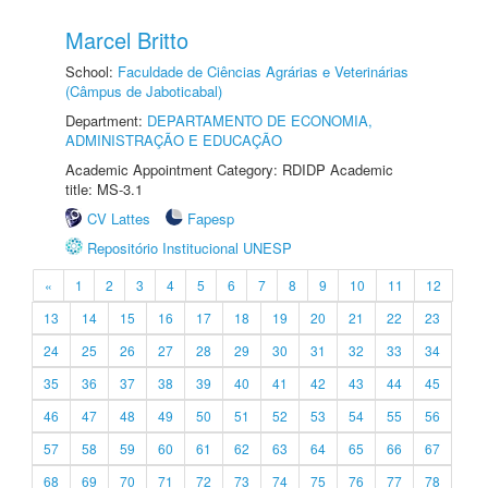
Marcel Britto
School:
Faculdade de Ciências Agrárias e Veterinárias
(Câmpus de Jaboticabal)
Department:
DEPARTAMENTO DE ECONOMIA,
ADMINISTRAÇÃO E EDUCAÇÃO
Academic Appointment Category: RDIDP Academic
title: MS-3.1
CV Lattes
Fapesp
Repositório Institucional UNESP
«
1
2
3
4
5
6
7
8
9
10
11
12
13
14
15
16
17
18
19
20
21
22
23
24
25
26
27
28
29
30
31
32
33
34
35
36
37
38
39
40
41
42
43
44
45
46
47
48
49
50
51
52
53
54
55
56
57
58
59
60
61
62
63
64
65
66
67
68
69
70
71
72
73
74
75
76
77
78