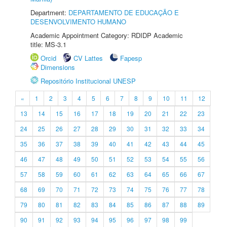
Department:
DEPARTAMENTO DE EDUCAÇÃO E
DESENVOLVIMENTO HUMANO
Academic Appointment Category: RDIDP Academic
title: MS-3.1
Orcid
CV Lattes
Fapesp
Dimensions
Repositório Institucional UNESP
«
1
2
3
4
5
6
7
8
9
10
11
12
13
14
15
16
17
18
19
20
21
22
23
24
25
26
27
28
29
30
31
32
33
34
35
36
37
38
39
40
41
42
43
44
45
46
47
48
49
50
51
52
53
54
55
56
57
58
59
60
61
62
63
64
65
66
67
68
69
70
71
72
73
74
75
76
77
78
79
80
81
82
83
84
85
86
87
88
89
90
91
92
93
94
95
96
97
98
99