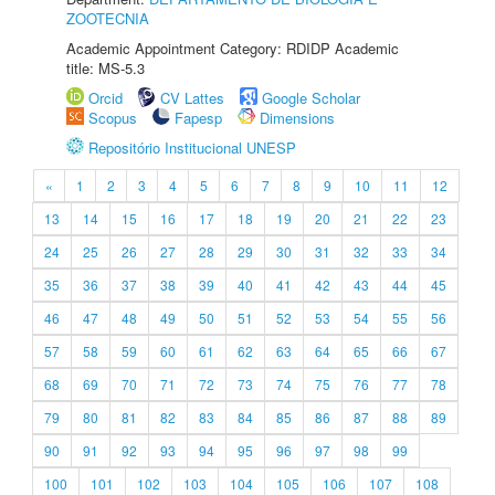
ZOOTECNIA
Academic Appointment Category: RDIDP Academic
title: MS-5.3
Orcid
CV Lattes
Google Scholar
Scopus
Fapesp
Dimensions
Repositório Institucional UNESP
«
1
2
3
4
5
6
7
8
9
10
11
12
13
14
15
16
17
18
19
20
21
22
23
24
25
26
27
28
29
30
31
32
33
34
35
36
37
38
39
40
41
42
43
44
45
46
47
48
49
50
51
52
53
54
55
56
57
58
59
60
61
62
63
64
65
66
67
68
69
70
71
72
73
74
75
76
77
78
79
80
81
82
83
84
85
86
87
88
89
90
91
92
93
94
95
96
97
98
99
100
101
102
103
104
105
106
107
108