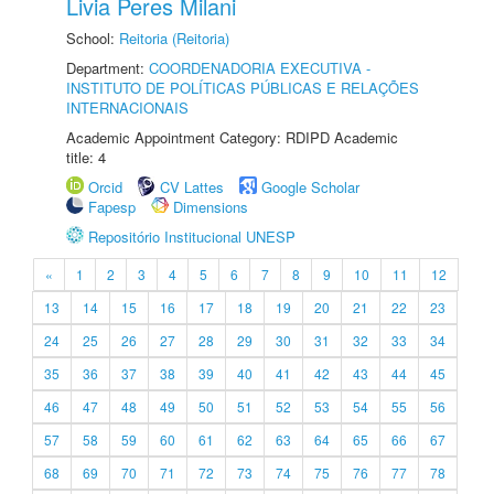
Livia Peres Milani
School:
Reitoria (Reitoria)
Department:
COORDENADORIA EXECUTIVA -
INSTITUTO DE POLÍTICAS PÚBLICAS E RELAÇÕES
INTERNACIONAIS
Academic Appointment Category: RDIPD Academic
title: 4
Orcid
CV Lattes
Google Scholar
Fapesp
Dimensions
Repositório Institucional UNESP
«
1
2
3
4
5
6
7
8
9
10
11
12
13
14
15
16
17
18
19
20
21
22
23
24
25
26
27
28
29
30
31
32
33
34
35
36
37
38
39
40
41
42
43
44
45
46
47
48
49
50
51
52
53
54
55
56
57
58
59
60
61
62
63
64
65
66
67
68
69
70
71
72
73
74
75
76
77
78