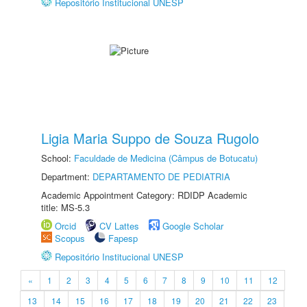
Repositório Institucional UNESP
Ligia Maria Suppo de Souza Rugolo
School:
Faculdade de Medicina (Câmpus de Botucatu)
Department:
DEPARTAMENTO DE PEDIATRIA
Academic Appointment Category: RDIDP Academic
title: MS-5.3
Orcid
CV Lattes
Google Scholar
Scopus
Fapesp
Repositório Institucional UNESP
«
1
2
3
4
5
6
7
8
9
10
11
12
13
14
15
16
17
18
19
20
21
22
23