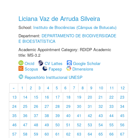
Liciana Vaz de Arruda Silveira
School:
Instituto de Biociências (Câmpus de Botucatu)
Department:
DEPARTAMENTO DE BIODIVERSIDADE
E BIOESTATÍSTICA
Academic Appointment Category: RDIDP Academic
title: MS-3.2
Orcid
CV Lattes
Google Scholar
Scopus
Fapesp
Dimensions
Repositório Institucional UNESP
«
1
2
3
4
5
6
7
8
9
10
11
12
13
14
15
16
17
18
19
20
21
22
23
24
25
26
27
28
29
30
31
32
33
34
35
36
37
38
39
40
41
42
43
44
45
46
47
48
49
50
51
52
53
54
55
56
57
58
59
60
61
62
63
64
65
66
67