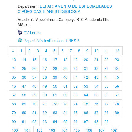
Department:
DEPARTAMENTO DE ESPECIALIDADES
CIRÚRGICAS E ANESTESIOLOGIA
Academic Appointment Category: RTC Academic title:
MS-3.1
CV Lattes
Repositório Institucional UNESP
«
1
2
3
4
5
6
7
8
9
10
11
12
13
14
15
16
17
18
19
20
21
22
23
24
25
26
27
28
29
30
31
32
33
34
35
36
37
38
39
40
41
42
43
44
45
46
47
48
49
50
51
52
53
54
55
56
57
58
59
60
61
62
63
64
65
66
67
68
69
70
71
72
73
74
75
76
77
78
79
80
81
82
83
84
85
86
87
88
89
90
91
92
93
94
95
96
97
98
99
100
101
102
103
104
105
106
107
108