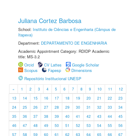
Juliana Cortez Barbosa
School:
Instituto de Ciências e Engenharia (Câmpus de
Itapeva)
Department:
DEPARTAMENTO DE ENGENHARIA
Academic Appointment Category: RDIDP Academic
title: MS-3.2
Orcid
CV Lattes
Google Scholar
Scopus
Fapesp
Dimensions
Repositório Institucional UNESP
«
1
2
3
4
5
6
7
8
9
10
11
12
13
14
15
16
17
18
19
20
21
22
23
24
25
26
27
28
29
30
31
32
33
34
35
36
37
38
39
40
41
42
43
44
45
46
47
48
49
50
51
52
53
54
55
56
57
58
59
60
61
62
63
64
65
66
67