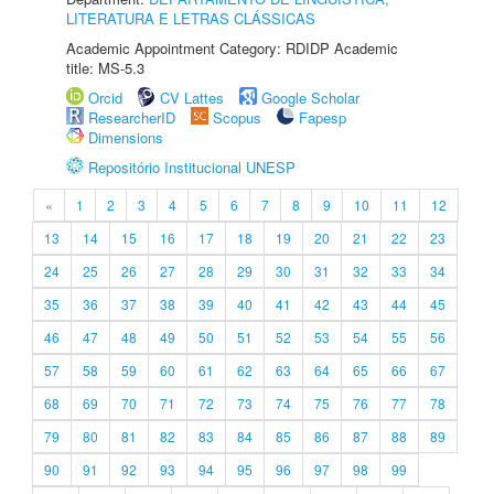
LITERATURA E LETRAS CLÁSSICAS
Academic Appointment Category: RDIDP Academic
title: MS-5.3
Orcid
CV Lattes
Google Scholar
ResearcherID
Scopus
Fapesp
Dimensions
Repositório Institucional UNESP
«
1
2
3
4
5
6
7
8
9
10
11
12
13
14
15
16
17
18
19
20
21
22
23
24
25
26
27
28
29
30
31
32
33
34
35
36
37
38
39
40
41
42
43
44
45
46
47
48
49
50
51
52
53
54
55
56
57
58
59
60
61
62
63
64
65
66
67
68
69
70
71
72
73
74
75
76
77
78
79
80
81
82
83
84
85
86
87
88
89
90
91
92
93
94
95
96
97
98
99