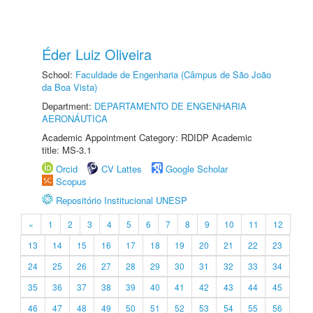
Éder Luiz Oliveira
School:
Faculdade de Engenharia (Câmpus de São João
da Boa Vista)
Department:
DEPARTAMENTO DE ENGENHARIA
AERONÁUTICA
Academic Appointment Category: RDIDP Academic
title: MS-3.1
Orcid
CV Lattes
Google Scholar
Scopus
Repositório Institucional UNESP
«
1
2
3
4
5
6
7
8
9
10
11
12
13
14
15
16
17
18
19
20
21
22
23
24
25
26
27
28
29
30
31
32
33
34
35
36
37
38
39
40
41
42
43
44
45
46
47
48
49
50
51
52
53
54
55
56