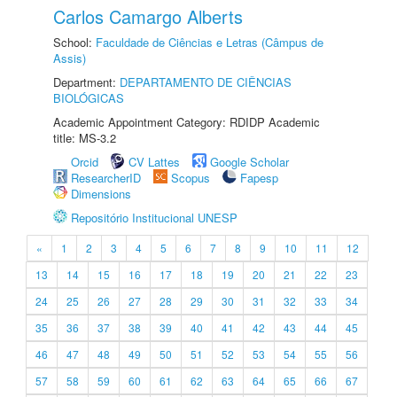
Carlos Camargo Alberts
School:
Faculdade de Ciências e Letras (Câmpus de
Assis)
Department:
DEPARTAMENTO DE CIÊNCIAS
BIOLÓGICAS
Academic Appointment Category: RDIDP Academic
title: MS-3.2
Orcid
CV Lattes
Google Scholar
ResearcherID
Scopus
Fapesp
Dimensions
Repositório Institucional UNESP
«
1
2
3
4
5
6
7
8
9
10
11
12
13
14
15
16
17
18
19
20
21
22
23
24
25
26
27
28
29
30
31
32
33
34
35
36
37
38
39
40
41
42
43
44
45
46
47
48
49
50
51
52
53
54
55
56
57
58
59
60
61
62
63
64
65
66
67