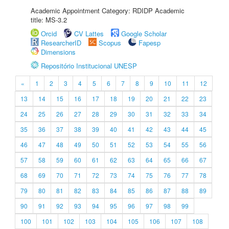
Academic Appointment Category: RDIDP Academic
title: MS-3.2
Orcid
CV Lattes
Google Scholar
ResearcherID
Scopus
Fapesp
Dimensions
Repositório Institucional UNESP
«
1
2
3
4
5
6
7
8
9
10
11
12
13
14
15
16
17
18
19
20
21
22
23
24
25
26
27
28
29
30
31
32
33
34
35
36
37
38
39
40
41
42
43
44
45
46
47
48
49
50
51
52
53
54
55
56
57
58
59
60
61
62
63
64
65
66
67
68
69
70
71
72
73
74
75
76
77
78
79
80
81
82
83
84
85
86
87
88
89
90
91
92
93
94
95
96
97
98
99
100
101
102
103
104
105
106
107
108