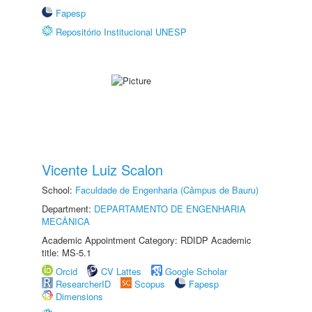
Fapesp
Repositório Institucional UNESP
Vicente Luiz Scalon
School:
Faculdade de Engenharia (Câmpus de Bauru)
Department:
DEPARTAMENTO DE ENGENHARIA
MECÂNICA
Academic Appointment Category: RDIDP Academic
title: MS-5.1
Orcid
CV Lattes
Google Scholar
ResearcherID
Scopus
Fapesp
Dimensions