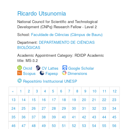
Ricardo Utsunomia
National Council for Scientific and Technological
Development (CNPq) Research Fellow - Level 2
School:
Faculdade de Ciências (Câmpus de Bauru)
Department:
DEPARTAMENTO DE CIÊNCIAS
BIOLÓGICAS
Academic Appointment Category: RDIDP Academic
title: MS-3.2
Orcid
CV Lattes
Google Scholar
Scopus
Fapesp
Dimensions
Repositório Institucional UNESP
«
1
2
3
4
5
6
7
8
9
10
11
12
13
14
15
16
17
18
19
20
21
22
23
24
25
26
27
28
29
30
31
32
33
34
35
36
37
38
39
40
41
42
43
44
45
46
47
48
49
50
51
52
53
54
55
56