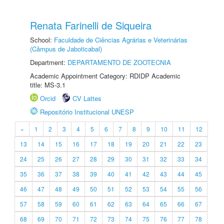
Renata Farinelli de Siqueira
School:
Faculdade de Ciências Agrárias e Veterinárias
(Câmpus de Jaboticabal)
Department:
DEPARTAMENTO DE ZOOTECNIA
Academic Appointment Category: RDIDP Academic
title: MS-3.1
Orcid
CV Lattes
Repositório Institucional UNESP
«
1
2
3
4
5
6
7
8
9
10
11
12
13
14
15
16
17
18
19
20
21
22
23
24
25
26
27
28
29
30
31
32
33
34
35
36
37
38
39
40
41
42
43
44
45
46
47
48
49
50
51
52
53
54
55
56
57
58
59
60
61
62
63
64
65
66
67
68
69
70
71
72
73
74
75
76
77
78