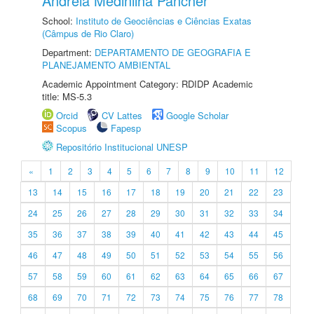
Andreia Medinilha Pancher
School:
Instituto de Geociências e Ciências Exatas
(Câmpus de Rio Claro)
Department:
DEPARTAMENTO DE GEOGRAFIA E
PLANEJAMENTO AMBIENTAL
Academic Appointment Category: RDIDP Academic
title: MS-5.3
Orcid
CV Lattes
Google Scholar
Scopus
Fapesp
Repositório Institucional UNESP
«
1
2
3
4
5
6
7
8
9
10
11
12
13
14
15
16
17
18
19
20
21
22
23
24
25
26
27
28
29
30
31
32
33
34
35
36
37
38
39
40
41
42
43
44
45
46
47
48
49
50
51
52
53
54
55
56
57
58
59
60
61
62
63
64
65
66
67
68
69
70
71
72
73
74
75
76
77
78