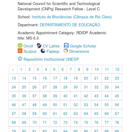
National Council for Scientific and Technological
Development (CNPq) Research Fellow - Level C
School:
Instituto de Biociências (Câmpus de Rio Claro)
Department:
DEPARTAMENTO DE EDUCAÇÃO
Academic Appointment Category: RDIDP Academic
title: MS-5.3
Orcid
CV Lattes
Google Scholar
Scopus
Fapesp
Dimensions
Repositório Institucional UNESP
«
1
2
3
4
5
6
7
8
9
10
11
12
13
14
15
16
17
18
19
20
21
22
23
24
25
26
27
28
29
30
31
32
33
34
35
36
37
38
39
40
41
42
43
44
45
46
47
48
49
50
51
52
53
54
55
56
57
58
59
60
61
62
63
64
65
66
67
68
69
70
71
72
73
74
75
76
77
78
79
80
81
82
83
84
85
86
87
88
89