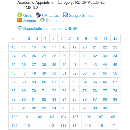
Academic Appointment Category: RDIDP Academic
title: MS-3.2
Orcid
CV Lattes
Google Scholar
Scopus
Dimensions
Repositório Institucional UNESP
«
1
2
3
4
5
6
7
8
9
10
11
12
13
14
15
16
17
18
19
20
21
22
23
24
25
26
27
28
29
30
31
32
33
34
35
36
37
38
39
40
41
42
43
44
45
46
47
48
49
50
51
52
53
54
55
56
57
58
59
60
61
62
63
64
65
66
67
68
69
70
71
72
73
74
75
76
77
78
79
80
81
82
83
84
85
86
87
88
89
90
91
92
93
94
95
96
97
98
99
100
101
102
103
104
105
106
107
108
109
110
111
112
113
114
115
116
117