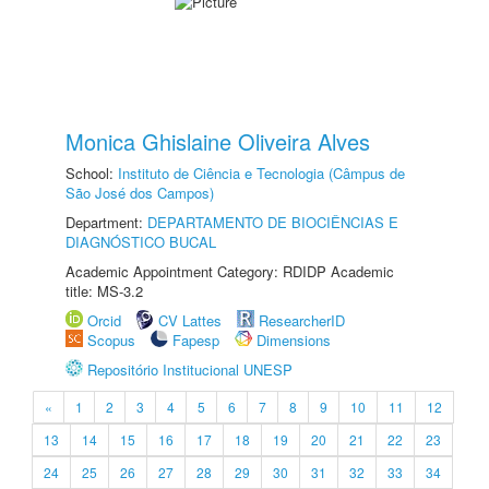
Monica Ghislaine Oliveira Alves
School:
Instituto de Ciência e Tecnologia (Câmpus de
São José dos Campos)
Department:
DEPARTAMENTO DE BIOCIÊNCIAS E
DIAGNÓSTICO BUCAL
Academic Appointment Category: RDIDP Academic
title: MS-3.2
Orcid
CV Lattes
ResearcherID
Scopus
Fapesp
Dimensions
Repositório Institucional UNESP
«
1
2
3
4
5
6
7
8
9
10
11
12
13
14
15
16
17
18
19
20
21
22
23
24
25
26
27
28
29
30
31
32
33
34