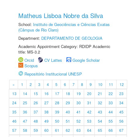
Matheus Lisboa Nobre da Silva
School:
Instituto de Geociências e Ciências Exatas
(Câmpus de Rio Claro)
Department:
DEPARTAMENTO DE GEOLOGIA
Academic Appointment Category: RDIDP Academic
title: MS-3.2
Orcid
CV Lattes
Google Scholar
Scopus
Repositório Institucional UNESP
«
1
2
3
4
5
6
7
8
9
10
11
12
13
14
15
16
17
18
19
20
21
22
23
24
25
26
27
28
29
30
31
32
33
34
35
36
37
38
39
40
41
42
43
44
45
46
47
48
49
50
51
52
53
54
55
56
57
58
59
60
61
62
63
64
65
66
67