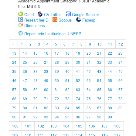
Academic Appointment Category: RDIDP Academic
title: MS-5.3
Orcid
CV Lattes
Google Scholar
ResearcherID
Scopus
Fapesp
Dimensions
Repositório Institucional UNESP
«
1
2
3
4
5
6
7
8
9
10
11
12
13
14
15
16
17
18
19
20
21
22
23
24
25
26
27
28
29
30
31
32
33
34
35
36
37
38
39
40
41
42
43
44
45
46
47
48
49
50
51
52
53
54
55
56
57
58
59
60
61
62
63
64
65
66
67
68
69
70
71
72
73
74
75
76
77
78
79
80
81
82
83
84
85
86
87
88
89
90
91
92
93
94
95
96
97
98
99
100
101
102
103
104
105
106
107
108
109
110
111
112
113
114
115
116
117