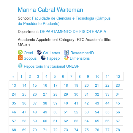
Marina Cabral Waiteman
School:
Faculdade de Ciências e Tecnologia (Câmpus
de Presidente Prudente)
Department:
DEPARTAMENTO DE FISIOTERAPIA
Academic Appointment Category: RTC Academic title:
MS-3.1
Orcid
CV Lattes
ResearcherID
Scopus
Fapesp
Dimensions
Repositório Institucional UNESP
«
1
2
3
4
5
6
7
8
9
10
11
12
13
14
15
16
17
18
19
20
21
22
23
24
25
26
27
28
29
30
31
32
33
34
35
36
37
38
39
40
41
42
43
44
45
46
47
48
49
50
51
52
53
54
55
56
57
58
59
60
61
62
63
64
65
66
67
68
69
70
71
72
73
74
75
76
77
78