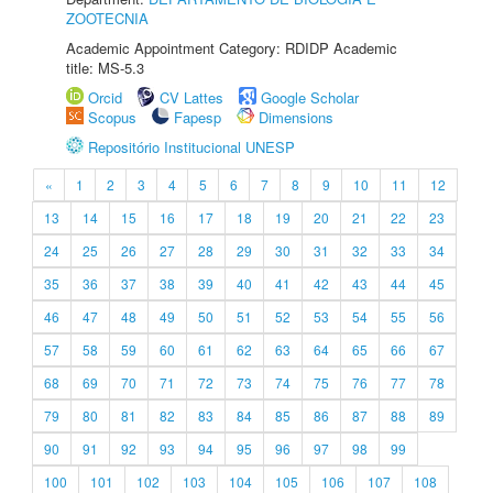
ZOOTECNIA
Academic Appointment Category: RDIDP Academic
title: MS-5.3
Orcid
CV Lattes
Google Scholar
Scopus
Fapesp
Dimensions
Repositório Institucional UNESP
«
1
2
3
4
5
6
7
8
9
10
11
12
13
14
15
16
17
18
19
20
21
22
23
24
25
26
27
28
29
30
31
32
33
34
35
36
37
38
39
40
41
42
43
44
45
46
47
48
49
50
51
52
53
54
55
56
57
58
59
60
61
62
63
64
65
66
67
68
69
70
71
72
73
74
75
76
77
78
79
80
81
82
83
84
85
86
87
88
89
90
91
92
93
94
95
96
97
98
99
100
101
102
103
104
105
106
107
108