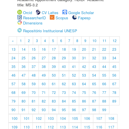
title: MS-3.2
Orcid
CV Lattes
Google Scholar
ResearcherID
Scopus
Fapesp
Dimensions
Repositório Institucional UNESP
«
1
2
3
4
5
6
7
8
9
10
11
12
13
14
15
16
17
18
19
20
21
22
23
24
25
26
27
28
29
30
31
32
33
34
35
36
37
38
39
40
41
42
43
44
45
46
47
48
49
50
51
52
53
54
55
56
57
58
59
60
61
62
63
64
65
66
67
68
69
70
71
72
73
74
75
76
77
78
79
80
81
82
83
84
85
86
87
88
89
90
91
92
93
94
95
96
97
98
99
100
101
102
103
104
105
106
107
108
109
110
111
112
113
114
115
116
117