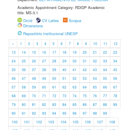
Academic Appointment Category: RDIDP Academic
title: MS-3.1
Orcid
CV Lattes
Scopus
Dimensions
Repositório Institucional UNESP
«
1
2
3
4
5
6
7
8
9
10
11
12
13
14
15
16
17
18
19
20
21
22
23
24
25
26
27
28
29
30
31
32
33
34
35
36
37
38
39
40
41
42
43
44
45
46
47
48
49
50
51
52
53
54
55
56
57
58
59
60
61
62
63
64
65
66
67
68
69
70
71
72
73
74
75
76
77
78
79
80
81
82
83
84
85
86
87
88
89
90
91
92
93
94
95
96
97
98
99
100
101
102
103
104
105
106
107
108