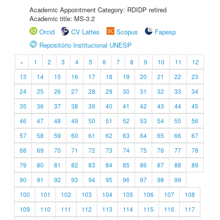
Academic Appointment Category: RDIDP retired
Academic title: MS-3.2
Orcid
CV Lattes
Scopus
Fapesp
Repositório Institucional UNESP
«
1
2
3
4
5
6
7
8
9
10
11
12
13
14
15
16
17
18
19
20
21
22
23
24
25
26
27
28
29
30
31
32
33
34
35
36
37
38
39
40
41
42
43
44
45
46
47
48
49
50
51
52
53
54
55
56
57
58
59
60
61
62
63
64
65
66
67
68
69
70
71
72
73
74
75
76
77
78
79
80
81
82
83
84
85
86
87
88
89
90
91
92
93
94
95
96
97
98
99
100
101
102
103
104
105
106
107
108
109
110
111
112
113
114
115
116
117