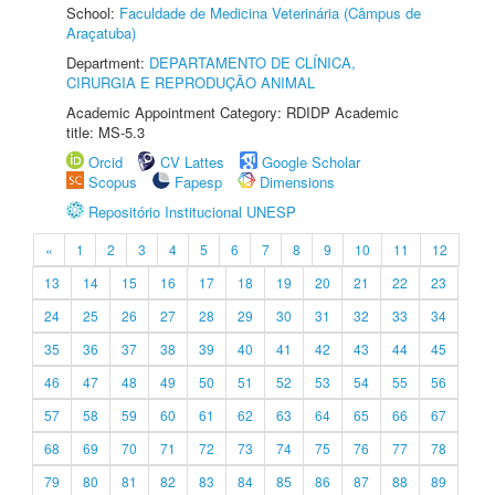
School:
Faculdade de Medicina Veterinária (Câmpus de
Araçatuba)
Department:
DEPARTAMENTO DE CLÍNICA,
CIRURGIA E REPRODUÇÃO ANIMAL
Academic Appointment Category: RDIDP Academic
title: MS-5.3
Orcid
CV Lattes
Google Scholar
Scopus
Fapesp
Dimensions
Repositório Institucional UNESP
«
1
2
3
4
5
6
7
8
9
10
11
12
13
14
15
16
17
18
19
20
21
22
23
24
25
26
27
28
29
30
31
32
33
34
35
36
37
38
39
40
41
42
43
44
45
46
47
48
49
50
51
52
53
54
55
56
57
58
59
60
61
62
63
64
65
66
67
68
69
70
71
72
73
74
75
76
77
78
79
80
81
82
83
84
85
86
87
88
89