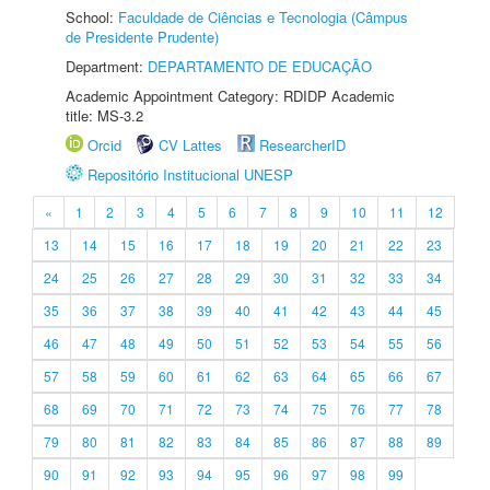
School:
Faculdade de Ciências e Tecnologia (Câmpus
de Presidente Prudente)
Department:
DEPARTAMENTO DE EDUCAÇÃO
Academic Appointment Category: RDIDP Academic
title: MS-3.2
Orcid
CV Lattes
ResearcherID
Repositório Institucional UNESP
«
1
2
3
4
5
6
7
8
9
10
11
12
13
14
15
16
17
18
19
20
21
22
23
24
25
26
27
28
29
30
31
32
33
34
35
36
37
38
39
40
41
42
43
44
45
46
47
48
49
50
51
52
53
54
55
56
57
58
59
60
61
62
63
64
65
66
67
68
69
70
71
72
73
74
75
76
77
78
79
80
81
82
83
84
85
86
87
88
89
90
91
92
93
94
95
96
97
98
99