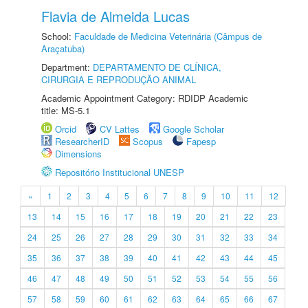
Flavia de Almeida Lucas
School:
Faculdade de Medicina Veterinária (Câmpus de
Araçatuba)
Department:
DEPARTAMENTO DE CLÍNICA,
CIRURGIA E REPRODUÇÃO ANIMAL
Academic Appointment Category: RDIDP Academic
title: MS-5.1
Orcid
CV Lattes
Google Scholar
ResearcherID
Scopus
Fapesp
Dimensions
Repositório Institucional UNESP
«
1
2
3
4
5
6
7
8
9
10
11
12
13
14
15
16
17
18
19
20
21
22
23
24
25
26
27
28
29
30
31
32
33
34
35
36
37
38
39
40
41
42
43
44
45
46
47
48
49
50
51
52
53
54
55
56
57
58
59
60
61
62
63
64
65
66
67