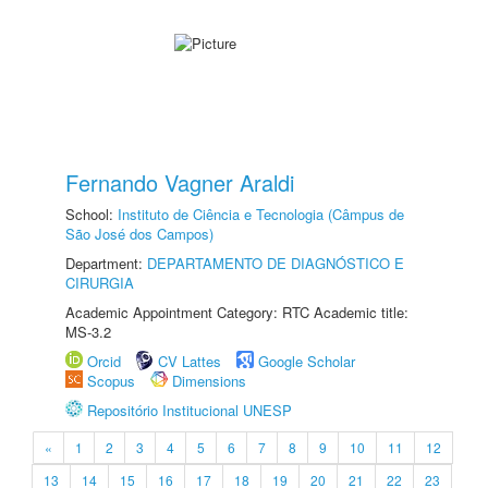
Fernando Vagner Araldi
School:
Instituto de Ciência e Tecnologia (Câmpus de
São José dos Campos)
Department:
DEPARTAMENTO DE DIAGNÓSTICO E
CIRURGIA
Academic Appointment Category: RTC Academic title:
MS-3.2
Orcid
CV Lattes
Google Scholar
Scopus
Dimensions
Repositório Institucional UNESP
«
1
2
3
4
5
6
7
8
9
10
11
12
13
14
15
16
17
18
19
20
21
22
23