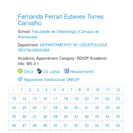
Fernanda Ferrari Esteves Torres
Carvalho
School:
Faculdade de Odontologia (Câmpus de
Araraquara)
Department:
DEPARTAMENTO DE ODONTOLOGIA
RESTAURADORA
Academic Appointment Category: RDIDP Academic
title: MS-3.1
Orcid
CV Lattes
ResearcherID
Repositório Institucional UNESP
«
1
2
3
4
5
6
7
8
9
10
11
12
13
14
15
16
17
18
19
20
21
22
23
24
25
26
27
28
29
30
31
32
33
34
35
36
37
38
39
40
41
42
43
44
45
46
47
48
49
50
51
52
53
54
55
56