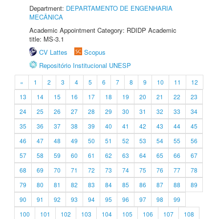
Department:
DEPARTAMENTO DE ENGENHARIA
MECÂNICA
Academic Appointment Category: RDIDP Academic
title: MS-3.1
CV Lattes
Scopus
Repositório Institucional UNESP
«
1
2
3
4
5
6
7
8
9
10
11
12
13
14
15
16
17
18
19
20
21
22
23
24
25
26
27
28
29
30
31
32
33
34
35
36
37
38
39
40
41
42
43
44
45
46
47
48
49
50
51
52
53
54
55
56
57
58
59
60
61
62
63
64
65
66
67
68
69
70
71
72
73
74
75
76
77
78
79
80
81
82
83
84
85
86
87
88
89
90
91
92
93
94
95
96
97
98
99
100
101
102
103
104
105
106
107
108