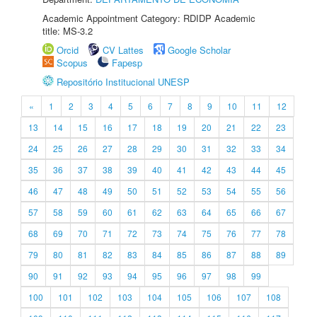
Academic Appointment Category: RDIDP Academic
title: MS-3.2
Orcid
CV Lattes
Google Scholar
Scopus
Fapesp
Repositório Institucional UNESP
«
1
2
3
4
5
6
7
8
9
10
11
12
13
14
15
16
17
18
19
20
21
22
23
24
25
26
27
28
29
30
31
32
33
34
35
36
37
38
39
40
41
42
43
44
45
46
47
48
49
50
51
52
53
54
55
56
57
58
59
60
61
62
63
64
65
66
67
68
69
70
71
72
73
74
75
76
77
78
79
80
81
82
83
84
85
86
87
88
89
90
91
92
93
94
95
96
97
98
99
100
101
102
103
104
105
106
107
108