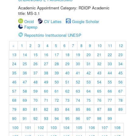
Academic Appointment Category: RDIDP Academic
title: MS-3.1
Orcid
CV Lattes
Google Scholar
Fapesp
Repositório Institucional UNESP
«
1
2
3
4
5
6
7
8
9
10
11
12
13
14
15
16
17
18
19
20
21
22
23
24
25
26
27
28
29
30
31
32
33
34
35
36
37
38
39
40
41
42
43
44
45
46
47
48
49
50
51
52
53
54
55
56
57
58
59
60
61
62
63
64
65
66
67
68
69
70
71
72
73
74
75
76
77
78
79
80
81
82
83
84
85
86
87
88
89
90
91
92
93
94
95
96
97
98
99
100
101
102
103
104
105
106
107
108