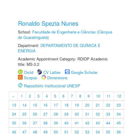
Ronaldo Spezia Nunes
School:
Faculdade de Engenharia e Ciências (Câmpus
de Guaratinguetá)
Department:
DEPARTAMENTO DE QUÍMICA E
ENERGIA
Academic Appointment Category: RDIDP Academic
title: MS-3.2
Orcid
CV Lattes
Google Scholar
Scopus
Dimensions
Repositório Institucional UNESP
«
1
2
3
4
5
6
7
8
9
10
11
12
13
14
15
16
17
18
19
20
21
22
23
24
25
26
27
28
29
30
31
32
33
34
35
36
37
38
39
40
41
42
43
44
45
46
47
48
49
50
51
52
53
54
55
56