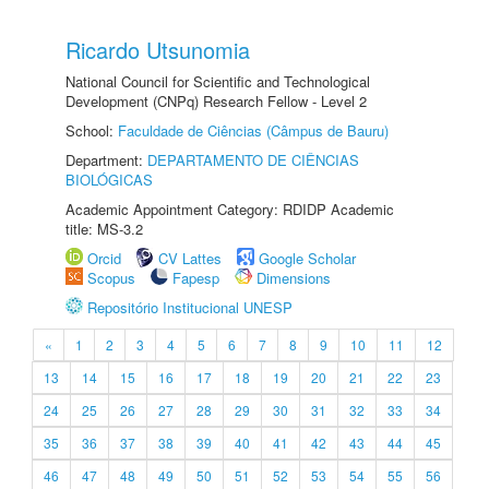
Ricardo Utsunomia
National Council for Scientific and Technological
Development (CNPq) Research Fellow - Level 2
School:
Faculdade de Ciências (Câmpus de Bauru)
Department:
DEPARTAMENTO DE CIÊNCIAS
BIOLÓGICAS
Academic Appointment Category: RDIDP Academic
title: MS-3.2
Orcid
CV Lattes
Google Scholar
Scopus
Fapesp
Dimensions
Repositório Institucional UNESP
«
1
2
3
4
5
6
7
8
9
10
11
12
13
14
15
16
17
18
19
20
21
22
23
24
25
26
27
28
29
30
31
32
33
34
35
36
37
38
39
40
41
42
43
44
45
46
47
48
49
50
51
52
53
54
55
56