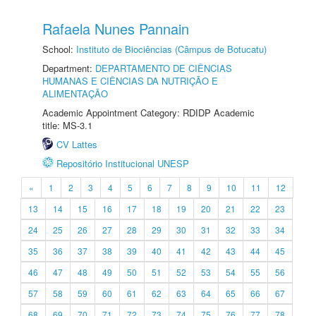
Rafaela Nunes Pannain
School:
Instituto de Biociências (Câmpus de Botucatu)
Department:
DEPARTAMENTO DE CIÊNCIAS
HUMANAS E CIÊNCIAS DA NUTRIÇÃO E
ALIMENTAÇÃO
Academic Appointment Category: RDIDP Academic
title: MS-3.1
CV Lattes
Repositório Institucional UNESP
«
1
2
3
4
5
6
7
8
9
10
11
12
13
14
15
16
17
18
19
20
21
22
23
24
25
26
27
28
29
30
31
32
33
34
35
36
37
38
39
40
41
42
43
44
45
46
47
48
49
50
51
52
53
54
55
56
57
58
59
60
61
62
63
64
65
66
67
68
69
70
71
72
73
74
75
76
77
78