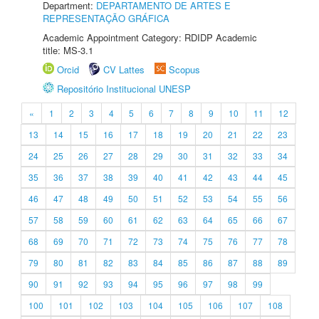
Department:
DEPARTAMENTO DE ARTES E
REPRESENTAÇÃO GRÁFICA
Academic Appointment Category: RDIDP Academic
title: MS-3.1
Orcid
CV Lattes
Scopus
Repositório Institucional UNESP
«
1
2
3
4
5
6
7
8
9
10
11
12
13
14
15
16
17
18
19
20
21
22
23
24
25
26
27
28
29
30
31
32
33
34
35
36
37
38
39
40
41
42
43
44
45
46
47
48
49
50
51
52
53
54
55
56
57
58
59
60
61
62
63
64
65
66
67
68
69
70
71
72
73
74
75
76
77
78
79
80
81
82
83
84
85
86
87
88
89
90
91
92
93
94
95
96
97
98
99
100
101
102
103
104
105
106
107
108