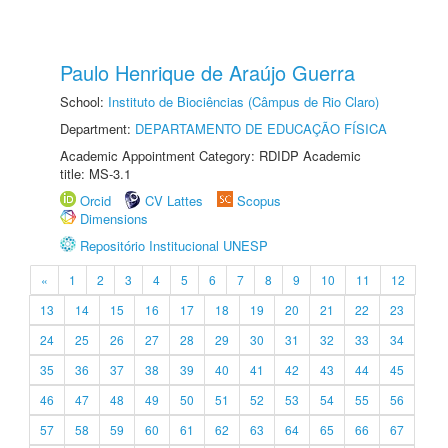
Paulo Henrique de Araújo Guerra
School:
Instituto de Biociências (Câmpus de Rio Claro)
Department:
DEPARTAMENTO DE EDUCAÇÃO FÍSICA
Academic Appointment Category: RDIDP Academic
title: MS-3.1
Orcid
CV Lattes
Scopus
Dimensions
Repositório Institucional UNESP
«
1
2
3
4
5
6
7
8
9
10
11
12
13
14
15
16
17
18
19
20
21
22
23
24
25
26
27
28
29
30
31
32
33
34
35
36
37
38
39
40
41
42
43
44
45
46
47
48
49
50
51
52
53
54
55
56
57
58
59
60
61
62
63
64
65
66
67