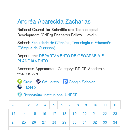
Andréa Aparecida Zacharias
National Council for Scientific and Technological
Development (CNPq) Research Fellow - Level 2
School:
Faculdade de Ciências, Tecnologia e Educação
(Câmpus de Ourinhos)
Department:
DEPARTAMENTO DE GEOGRAFIA E
PLANEJAMENTO
Academic Appointment Category: RDIDP Academic
title: MS-5.3
Orcid
CV Lattes
Google Scholar
Fapesp
Repositório Institucional UNESP
«
1
2
3
4
5
6
7
8
9
10
11
12
13
14
15
16
17
18
19
20
21
22
23
24
25
26
27
28
29
30
31
32
33
34