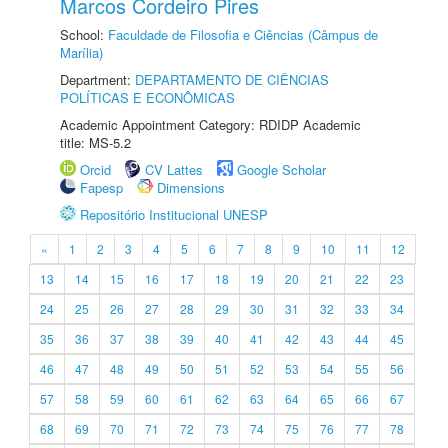
Marcos Cordeiro Pires
School:
Faculdade de Filosofia e Ciências (Câmpus de
Marília)
Department:
DEPARTAMENTO DE CIÊNCIAS
POLÍTICAS E ECONÔMICAS
Academic Appointment Category: RDIDP Academic
title: MS-5.2
Orcid
CV Lattes
Google Scholar
Fapesp
Dimensions
Repositório Institucional UNESP
«
1
2
3
4
5
6
7
8
9
10
11
12
13
14
15
16
17
18
19
20
21
22
23
24
25
26
27
28
29
30
31
32
33
34
35
36
37
38
39
40
41
42
43
44
45
46
47
48
49
50
51
52
53
54
55
56
57
58
59
60
61
62
63
64
65
66
67
68
69
70
71
72
73
74
75
76
77
78